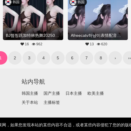
韩国
韩国
BJ햄찡跳加特林热舞20250808Hot Dance
Afreecatv하냥이表情配音版加特林热舞20250801Hot Dance
16
962
13
620
1
2
3
4
5
6
7
8
›
››
站内导航
韩国主播
国产主播
日本主播
欧美主播
关于本站
主播标签
联网，如果您发现本站的某些内容不合适，或者某些内容侵犯了您的的版