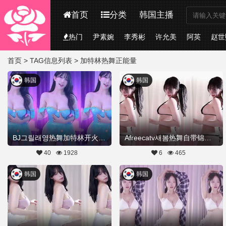
首页
分类
韩国主播
热门
尹素婉
李秀彬
许允美
阿英
赵世
首页
> TAG信息列表 > 加特林热舞正能量
韩国
韩国
BJ그릴래영热舞加特林开火车20260522Hot Dance
Afreecatv새봄热舞自带锦纸加特林20260514Hot Dance
40
1928
6
465
韩国
韩国