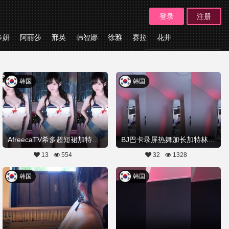
登录
注册
多妍
阿丽莎
邢英
韩智娜
徐雅
赛拉
花井
板块
韩国
韩国
AfreecaTV希多超短裙加特林热舞20260325舞蹈剪辑
BJ巴卡录屏热舞加长加特林20260317舞蹈剪辑
13
554
32
1328
韩国
韩国