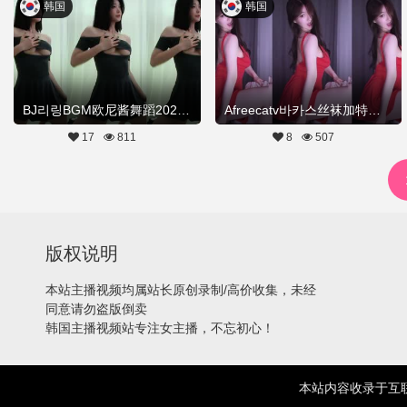
韩国
韩国
BJ리링BGM欧尼酱舞蹈20250823Hot Dance
Afreecatv바카스丝袜加特林20250818Hot Dance
17
811
8
507
版权说明
本站主播视频均属站长原创录制/高价收集，未经
同意请勿盗版倒卖
韩国主播视频站专注女主播，不忘初心！
本站内容收录于互