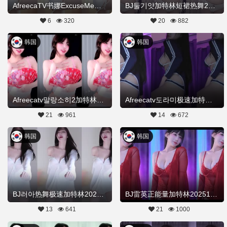
AfreecaTV书娜ExcuseMe舞蹈20260314舞蹈剪辑
BJ둘기얏加特林短裙热舞20260303Hot Dance
6
320
20
882
韩国
韩国
Afreecatv말랑소히2加特林小马达热舞20251221Hot Dance
Afreecatv도라미极速加特林热舞甩臂20251219Hot Dance
21
961
14
672
韩国
韩国
BJ러아热舞极速加特林20251108Hot Dance
BJ雷英正能量加特林20251103舞蹈剪辑
13
641
21
1000