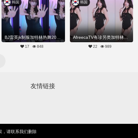
韩国
韩国
BJ雷英jk制服加特林热舞20250725舞蹈剪辑
AfreecaTV有珍另类加特林热舞20250724舞蹈剪辑
17
848
22
989
友情链接
权，请联系我们删除