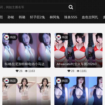
熙
孙铭
韩璐
轩子巨2兔
林阿兔
辣条SSS
血色古阿扎
韩国
韩国
BJ格拉尼加特林电动小马达20260402舞蹈剪辑
Afreecatv히또火车摇20260329Hot Dance
26
1163
28
1181
韩国
韩国