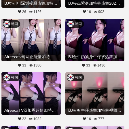
BJ하리미深圳校服热舞加特林20260117Hot Dance
BJ뮤즈紧身加特林热舞20251230Hot Dance
26
1126
16
902
韩国
韩国
Afreecatv타니正能量加特林20251201Hot Dance
BJ金牛奶紧身牛仔裤热舞加特林20251127舞蹈剪辑
33
1380
33
1430
韩国
韩国
AfreecaTV汉加恩超短加特林热舞20250906舞蹈剪辑
BJ짱떡牛仔热舞加特林视频20250823Hot Dance
22
1032
16
777