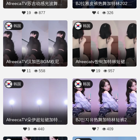
AfreecaTV苏吉动感光波舞蹈20260210舞蹈剪辑
BJ拉雅皮裤热舞加特林20260223舞蹈剪辑
19
877
4
326
韩国
韩国
AfreecaTV汉加恩BGM欧尼酱舞蹈20251214舞蹈剪辑
Afreecatv짱떡加特林短裙热舞20251203Hot Dance
11
558
19
957
韩国
韩国
AfreecaTV朵伊超短裙加特林热舞20251029舞蹈剪辑
BJ민지유热舞加特林短裤20251017Hot Dance
9
440
7
409